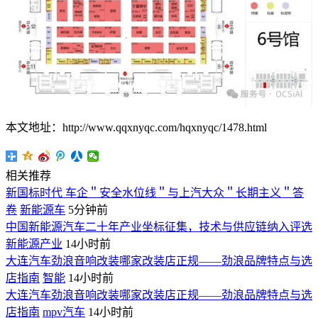
本文地址：http://www.qqxnyqc.com/hqxnyqc/1478.html
相关推荐
新国标时代 车企＂安全水位线＂与上汽大众＂长期主义＂答
卷
新能源车
5分钟前
中国新能源汽车二十年产业坐标征集，技术与供应链纳入评选
新能源产业
14小时前
大连汽车劲浪音响改装哪家改装店正规——劲浪品牌特点与选
店指南
智能
14小时前
大连汽车劲浪音响改装哪家改装店正规——劲浪品牌特点与选
店指南
mpv汽车
14小时前