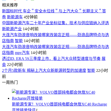
相关推荐
新国标时代 车企＂安全水位线＂与上汽大众＂长期主义＂答
卷
新能源车
4分钟前
中国新能源汽车二十年产业坐标征集，技术与供应链纳入评选
新能源产业
14小时前
大连汽车劲浪音响改装哪家改装店正规——劲浪品牌特点与选
店指南
智能
14小时前
大连汽车劲浪音响改装哪家改装店正规——劲浪品牌特点与选
店指南
mpv汽车
14小时前
透过ID. ERA 5S三季度上市，看上汽大众转型速度与节奏
展
会
22小时前
2个月5款新车 揭秘上汽大众新能源转型的加速度
智能
22小时
前
一周热门
新能源专家！VOLVO首部纯电都会休旅XC40 Recharge
开放接单
快讯
1