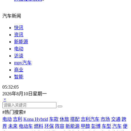
汽车新闻
快讯
资讯
新能源
电动
访谈
mpv汽车
商业
智能
05:32:06
2026年8月10日星期一
×
#热门搜索#
电动
吉利
Kona Hybrid
车款
休旅
搭配
吉利汽车
市场
交通
跨
界
未来
电动车
燃料
环保
阵容
新能源
甲醇
彭博
车型
汽车
便