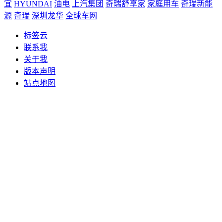
宜
HYUNDAI
油电
上汽集团
奇瑞舒享家
家庭用车
奇瑞新能
源
奇瑞
深圳龙华
全球车网
标签云
联系我
关于我
版本声明
站点地图