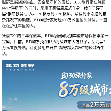
越野是燃烧的热血，安全是守护的底线。BJ30旅行家在兼顾
66%“得房率”的同时，采用了高强度笼式车身，给车子穿了一
层“钢筋铁骨”。从-35°C极寒到50°C极热，从遇到小剐蹭到复
杂路况下的颠簸，BJ30旅行家历经400万公里耐久测试，一直
稳稳护住车里的人。
凭借72%的三年保值率，BJ30稳居同级别车型市场保值率第一
宝座。目前，BJ30旅行家作为8万级城市大方盒子，至高享2
万元置换补贴，让更多用户开启“超野超大超省”的轻越野生
活。