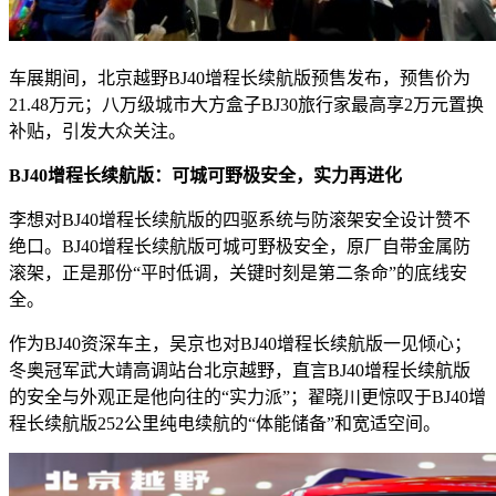
车展期间，北京越野BJ40增程长续航版预售发布，预售价为
21.48万元；八万级城市大方盒子BJ30旅行家最高享2万元置换
补贴，引发大众关注。
BJ40增程长续航版：可城可野极安全，实力再进化
李想对BJ40增程长续航版的四驱系统与防滚架安全设计赞不
绝口。BJ40增程长续航版可城可野极安全，原厂自带金属防
滚架，正是那份“平时低调，关键时刻是第二条命”的底线安
全。
作为BJ40资深车主，吴京也对BJ40增程长续航版一见倾心；
冬奥冠军武大靖高调站台北京越野，直言BJ40增程长续航版
的安全与外观正是他向往的“实力派”；翟晓川更惊叹于BJ40增
程长续航版252公里纯电续航的“体能储备”和宽适空间。