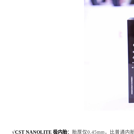
√
CST NANOLITE 极内胎
：
胎厚仅0.45mm，比普通内