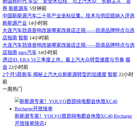
新国标时代 车企＂安全水位线＂与上汽大众＂长期主义＂答
卷
新能源车
5分钟前
中国新能源汽车二十年产业坐标征集，技术与供应链纳入评选
新能源产业
14小时前
大连汽车劲浪音响改装哪家改装店正规——劲浪品牌特点与选
店指南
智能
14小时前
大连汽车劲浪音响改装哪家改装店正规——劲浪品牌特点与选
店指南
mpv汽车
14小时前
透过ID. ERA 5S三季度上市，看上汽大众转型速度与节奏
展
会
22小时前
2个月5款新车 揭秘上汽大众新能源转型的加速度
智能
22小时
前
一周热门
新能源专家！VOLVO首部纯电都会休旅XC40 Recharge
开放接单
快讯
1