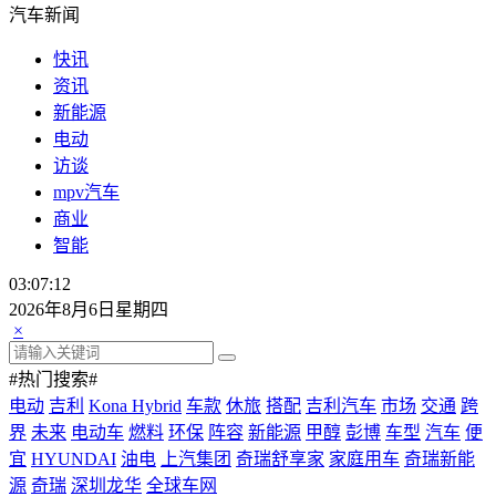
汽车新闻
快讯
资讯
新能源
电动
访谈
mpv汽车
商业
智能
03:07:13
2026年8月6日星期四
×
#热门搜索#
电动
吉利
Kona Hybrid
车款
休旅
搭配
吉利汽车
市场
交通
跨
界
未来
电动车
燃料
环保
阵容
新能源
甲醇
彭博
车型
汽车
便
宜
HYUNDAI
油电
上汽集团
奇瑞舒享家
家庭用车
奇瑞新能
源
奇瑞
深圳龙华
全球车网