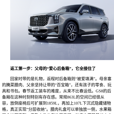
返工第一步：父母的“爱心后备箱”，它全接住了
回家时带的是礼物，返程时后备箱则“被爱填满”。母亲塞
的腌菜腊肉、父亲坚持让带的“百宝箱”，还有孩子的零食、玩
具和书包。春节返工装车的难度，从来不比春运低。GS8的后
备厢在这种时刻特别有存在感。常规863L的空间已经很从
容，放倒座椅后可扩展到1859L，再加上107L下沉式隐藏储物
格，真正实现“分层收纳”。腊肉礼盒可以单独放一侧，水果箱